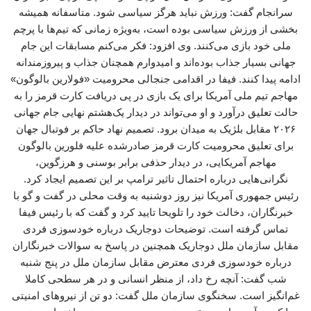
سرانجام گفت: ورزش نباید هرگز سیاسی شود. متاسفانه همیشه
بخشی از ورزش سیاسی بوده است، به‌ویژه زمانی که تیم‌ها با پرچم
ملی خود بازی می‌کنند. وی افزود: فکر می‌کنم مسابقات این جام
جهانی بسیار جذاب بوده‌اند و امیدوارم همچنان جذاب و پیروزمندانه
ادامه پیدا کنند. فیفا در اقدامی جنجالی محرومیت «فولارین بالوگون»
مهاجم تیم ملی آمریکا برای یک بازی در پی دریافت کارت قرمز را به
حالت تعلیق درآورد و او می‌تواند در دیدار یک‌هشتم نهایی جام جهانی
۲۰۲۶ مقابل بلژیک به میدان برود. تصمیم نهاد حاکم بر فوتبال جهان
برای تعلیق محرومیت کارت قرمز صادرشده علیه فلورین بالوگون
مهاجم آمریکایی، در دیدار حذفی برابر بوسنی و هرزگوین،
نگرانی‌هایی درباره احتمال تاثیر ترامپ بر این تصمیم ایجاد کرد.
رئیس جمهوری آمریکا نیز روز دوشنبه به وقت محلی در گفت و گو با
خبرنگاران، دخالت خود را تلویحا تایید کرد و گفت که با رئیس فیفا
تماس گرفته است. توضیحات دوجاریک درباره خودسوزی فردی
مقابل سازمان ملل دوجاریک همچنین در پاسخ به سوالات خبرنگاران
درباره خودسوزی فردی معترض مقابل سازمان ملل در پنج شنبه
شب گفت: آنچه رخ داد، از منظر انسانی و در هر سطحی کاملا
غم‌انگیز است. سخنگوی سازمان ملل گفت: دو تن از نیروهای امنیتی