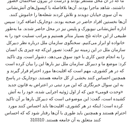
ما که در آن محل مستقر بودند و درست در بیرون ساختمان حضور
داشتند، شاهد ماجرا بودند. آن‌ها بلافاصله با کپسول‌های آتش‌نشانی
به آن سوی خیابان دویدند و تلاش کردند شعله‌ها را خاموش کنند.
آن‌ها نخستین افراد حاضر در صحنه بودند. دوجاریک اضافه کرد: سپس
اداره آتش‌نشانی نیویورک و پلیس نیز در محل حاضر شدند. ما به‌طور
طبیعی از این حادثه تلخ بسیار متاثر هستیم و مراتب تسلیت خود را به
خانواده او ابراز می‌کنیم. سخنگوی سازمان ملل درباره نظر دبیرکل
سازمان ملل در این زمینه نیز گفت: تصور این‌که چه چیزی یک انسان
را به انجام چنین کاری با خود سوق می‌دهد، دشوار است. وی تاکید
کرد: موضع ما و دبیرکل سازمان ملل نیز بارها این را بیان کرده است
که در هر کشوری، مهم است که اقلیت‌ها مورد احترام قرار گیرند و
همچنین احساس کنند بخشی از کل جامعه هستند. دوجاریک در پاسخ
به این سوال خبرنگاری که این مرد تبتی در اعتراض به قانون جدید
«وحدت قومی» چین که از اول ژوئیه اجرایی شده، خود را به آتش
کشیده است، گفت: این موضوعی است که دبیرکل بارها بر آن تاکید
کرده است؛ اینکه در هر کشوری، اقلیت‌ها باید احساس کنند مورد
احترام هستند و همچنین باید طوری با آن‌ها رفتار شود که که احساس
کنند متعلق به آن جامعه هستند. 310310