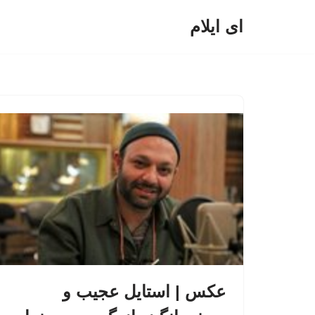
ای ایلام
پرش
به
محتوا
عکس | استایل عجیب و