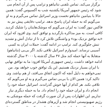
برگزار می‌کند. تماس تلفنی نتانیاهو و ترامپ پس از آن انجام می
شود که رئیس جمهور آمریکا یکشنبه شب به آکسیوس گفت: همین
حالا با بنیامین نتانیاهو نخست وزیر اسرائیل تماس می‌گیرم و به او
می‌گویم که به حمله ایران پاسخ ندهد. ترامپ دقایقی پیش نیز به
فاکس نیوز گفت: به ایران می‌گویم که موشک‌هایتان را شلیک کردید.
کافی است. به میز مذاکره بازگردید و توافق کنید. وی افزود که ایران
«به توافق نزدیک بود» و واشنگتن تلاش کرد تا از تبادل آتش و تشدید
تنش جلوگیری کند. ترامپ در ادامه گفت: حملات ایران به کسی
آسیبی نرساند. امیدوارم اسرائیل تلافی نکند. اگر بی‌بی (نتانیاهو)
متقابلا به آنها حمله کند مثل ۴۷ سال گذشته یا ۳۰۰۰ سال گذشته
ادامه خواهد داشت. رئیس جمهوری آمریکا افزود: ما به توافق نهایی
با ایران بسیار نزدیک هستیم. این یک توافق خوب خواهد بود. من
نمی‌خواهم به دلیل آنچه که اکنون اتفاق می‌افتد، از هم بپاشد. وی
تاکید کرد: همین الان با بی‌بی تماس می‌گیرم و به او می‌گویم که
تلافی نکند. هر کدام از آنها خوش گذراندند. اسرائیل حمله خود را
انجام داد و ایران حمله خود را انجام داد. ما به حمله دیگری نیاز
نداریم. این اظهارات پس از آن صورت گرفت که حمله موشکی به
رژیم صهیونیستی انجام شد و آژیرهای هشدار در مناطق گسترده‌ای