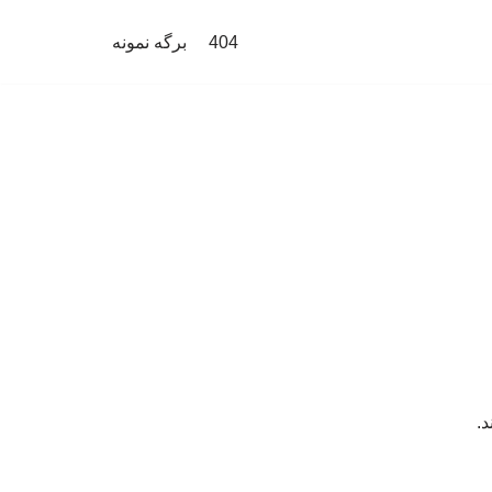
404
برگه نمونه
د.