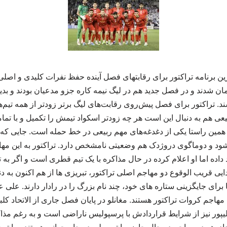
ین برنامه تراکتور برای رقابتهای فصل آینده حفظ نفرات کلیدی و اصلی 
 شدند و در فصل جدید هم در لیگ نیمه کاره جزو مدعیان بودند و بدیه
. تراکتور برای فصل پیش‌روی رقابت‌های لیگ برتر زودتر از همه تیم‌های
یعی هم به دنبال این است هر چه زودتر اسکواد تیمش را تکمیل و با تما
در همین راستا یکی از دغدغه‌های مهم ربیعی در خط حمله است. جایی ک
 شود و دوماگوی دروژدک هم وضعیتی نامشخص دارد. تراکتور به این مه
 داده اما او اعلام کرده در حال مذاکره با یک تیم قطری است و اگر به تو
ایی قریب الوقوع دو مهاجم اصلی تراکتور، تبریزی ها از هم اکنون به د
 برای جایگزینی ستاره های خود، چند نام بزرگ را در رادار دارند. علی عل
هاجم کروات تراکتور هستند. مغانلو در پایان فصل جاری از الاتحاد کل
لیپور نیز از شرایط قراردادش با پرسپولیس ناراضی است و به رغم مذا