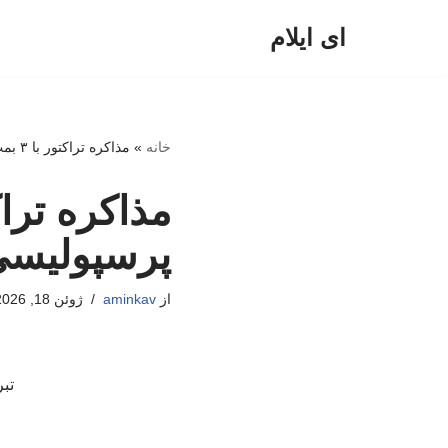
ای ایلام
پرش
به
محتوا
خانه
»
مذاکره تراکتور با ۳ بمب تابستانی؛ پرسپولیسی‌ها مسافر تبریز می‌شوند؟
پرسپولیسی‌
از
aminkav
ژوئن 18, 2026
تب