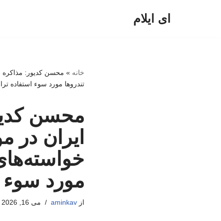
ای ایلام
پرش
به
محتوا
خانه
»
محسن کدیور: مذاکره جا
تندروها مورد سوء استفاده تر
محسن کدیو
ایران در م
خواسته‌های 
مورد سوء 
از
aminkav
می 16, 2026