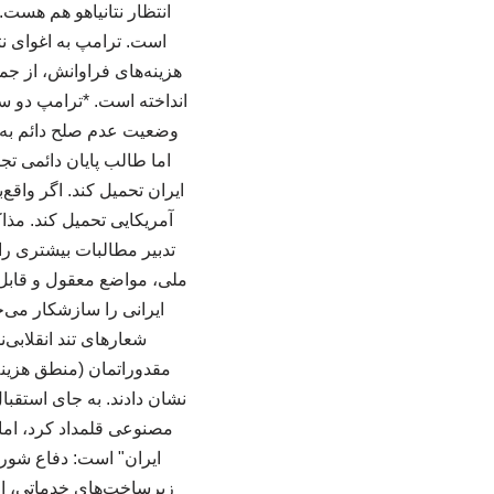
انتظار نتانیاهو هم هست.
است. ترامپ به اغوای نتا
هزینه‌های فراوانش، از جم
انداخته است. *ترامپ دو سی
وضعیت عدم صلح دائم به ن
اما طالب پایان دائمی تج
ایران تحمیل کند. اگر واقع
آمریکایی تحمیل کند. مذاک
تدبیر مطالبات بیشتری را
ملی، مواضع معقول و قابل ق
ایرانی را سازشکار می‌خ
شعارهای تند انقلابی‌
مقدوراتمان (منطق هزینه
نشان دادند. به جای استقبا
مصنوعی قلمداد کرد، اما 
ایران" است: دفاع شورم
زیرساخت‌های خدماتی، اق