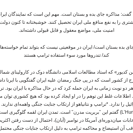
گفت: مذاکره جای بده و بستان است. مهم این است که نمایندگان ایران د
شتری را به نفع منافع ملی ایران تحصیل کنند. خوشبختانه تا کنون دو
امنیت ملی، مواضع معقول و قابل قبولی داشته‌اند.
 کدیور» که استاد مطالعات اسلامی دانشگاه دوک در کارولینای شمالی
ارج از کشور است که در پی جنگ رمضان علیه ایران گفتگویی با ایرنا د
هر دو نوبت زمانی به ایران حمله کرد که در حال مذاکره با ایران بود. تر
طلاعات غلط این توهم را در او ایجاد کرده بود که هیچ کشوری توان م
یل را ندارد. *ترامپ و نتانیاهو از ارتکاب جنایت جنگی واهمه‌ای ندارند.
فرانسوی لومانیته (L’Humanité) گفتم این "بربریت مدرن" است. تمدن ایران لقمه گلو
ابات میان‌دوره‌ای آمریکا در نوامبر (آبان)، احتمال از دست رفتن اکثر
عاقب آن استیضاح و محاکمه ترامپ به دلیل ارتکاب جنایات جنگی محت