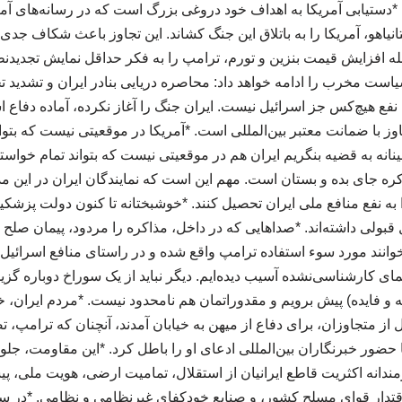
 *دستیابی آمریکا به اهداف خود دروغی بزرگ است که در رسانه‌های آم
نیاهو، آمریکا را به باتلاق این جنگ کشاند. این تجاوز باعث شکاف جدی ب
له افزایش قیمت بنزین و تورم، ترامپ را به فکر حداقل نمایش تجدیدن
است مخرب را ادامه خواهد داد: محاصره دریایی بنادر ایران و تشدید تح
فع هیچ‌کس جز اسرائیل نیست. ایران جنگ را آغاز نکرده، آماده دفاع 
اوز با ضمانت معتبر بین‌المللی است. *آمریکا در موقعیتی نیست که بتوان
‌بینانه به قضیه بنگریم ایران هم در موقعیتی نیست که بتواند تمام خو
ره جای بده و بستان است. مهم این است که نمایندگان ایران در این مذا
 به نفع منافع ملی ایران تحصیل کنند. *خوشبختانه تا کنون دولت پزشک
بولی داشته‌اند. *صداهایی که در داخل، مذاکره را مردود، پیمان صلح ر
وانند مورد سوء استفاده ترامپ واقع شده و در راستای منافع اسرائیل 
نمای کارشناسی‌نشده آسیب دیده‌ایم. دیگر نباید از یک سوراخ دوباره گزی
 و فایده) پیش برویم و مقدوراتمان هم نامحدود نیست. *مردم ایران، خ
ل از متجاوزان، برای دفاع از میهن به خیابان آمدند، آنچنان که ترامپ
حضور خبرنگاران بین‌المللی ادعای او را باطل کرد. *این مقاومت، جلوه 
ندانه اکثریت قاطع ایرانیان از استقلال، تمامیت ارضی، هویت ملی، پی
تدار قوای مسلح کشور، و صنایع خودکفای غیرنظامی و نظامی. *در سه