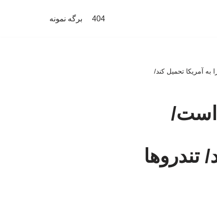
404
برگه نمونه
به آمریکا تحمیل کند/
است/
/ تندروها