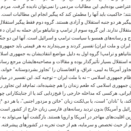
راضی بوده‌ایم. این مطالبات مردمی را نمی‌توان نادیده گرفت. مردم 
تند؛ حاکمیت باید آنها را مطمئن کند که پیگیر انجام این مطالبات است.
پیگیر هر دو جنبه استقلال و آزادی هستند. گروه دوم فقط پیگیر استقلا
قلال ندارند. این گروه سوم از ترامپ و نتانیاهو برای حمله به ایران د
 و رسانه‌های همسو با سیاست ترامپ و اسرائیل است. آنها این دو جنگ
ایران و ملت ایران) تفسیر کردند و می‌پندارند به هر قیمتی باید جمهوری 
نتانیاهو و ترامپ! گروه اول به دلیل مواضع انتقادیشان به جمهوری اسلام
ه استقلال بسیار تأثیرگذار بوده و مقالات و مصاحبه‌هایشان مرجع رس
وز آمریکا به لیبی، عراق، و افغانستان را "تجاوز بشردوستانه" خواند، 
ظام جمهوری اسلامی – نه با ملت ایران – توجیه کند. این تفسیر در میا
ن جمهوری اسلامی که طعم زندان را هم چشیده‌اند، تمام‌قد این تجاوز را
یرانی، هرکسی که مداخله خارجی را قبح‌زدایی کند یا از جنایتکارانی چون
د، یا "نادان" است، یا بی‌لکنت زبان "خائن و مزدور اجنبی"، یا هر دو. *پ
ائیل و آمریکا) بدون تردید رسانه‌های فارسی زبان خارج از کشور است.
ن اقلیت‌های مهاجر در آمریکا و اروپا هستند. بازگشت آنها می‌تواند به 
هم از حیث تخصص و سرمایه، هم از حیث تجربه در کشورهای پیشرفته. ا