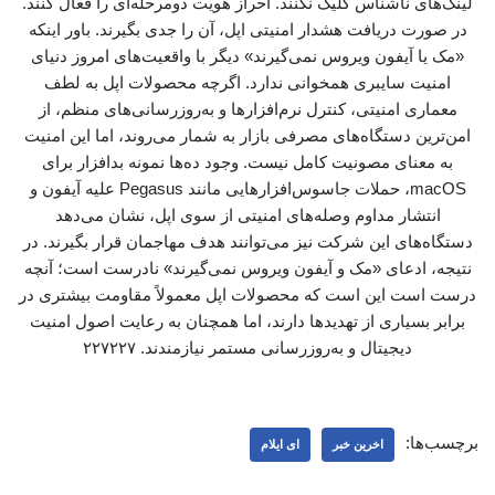
لینک‌های ناشناس کلیک نکنند. احراز هویت دومرحله‌ای را فعال کنند.
در صورت دریافت هشدار امنیتی اپل، آن را جدی بگیرند. باور اینکه
«مک یا آیفون ویروس نمی‌گیرند» دیگر با واقعیت‌های امروز دنیای
امنیت سایبری همخوانی ندارد. اگرچه محصولات اپل به لطف
معماری امنیتی، کنترل نرم‌افزارها و به‌روزرسانی‌های منظم، از
امن‌ترین دستگاه‌های مصرفی بازار به شمار می‌روند، اما این امنیت
به معنای مصونیت کامل نیست. وجود ده‌ها نمونه بدافزار برای
macOS، حملات جاسوس‌افزارهایی مانند Pegasus علیه آیفون و
انتشار مداوم وصله‌های امنیتی از سوی اپل، نشان می‌دهد
دستگاه‌های این شرکت نیز می‌توانند هدف مهاجمان قرار بگیرند. در
نتیجه، ادعای «مک و آیفون ویروس نمی‌گیرند» نادرست است؛ آنچه
درست است این است که محصولات اپل معمولاً مقاومت بیشتری در
برابر بسیاری از تهدیدها دارند، اما همچنان به رعایت اصول امنیت
دیجیتال و به‌روزرسانی مستمر نیازمندند. ۲۲۷۲۲۷
برچسب‌ها:
اخرین خبر
ای ایلام