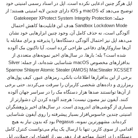
اپل هرگز چنین ادعایی نکرده است. اپل در اسناد رسمی امنیتی خود
توضیح می‌دهد که macOS و iOS دارای چندین لایه امنیتی هستند؛ از
جمله: Gatekeeper XProtect System Integrity Protection
Sandbox Lockdown Mode هدف این قابلیت‌ها کاهش احتمال
آلودگی است، نه حذف کامل آن. وجود چنین ابزارهایی خود نشان
می‌دهد اپل نیز احتمال آلودگی دستگاه‌ها را پذیرفته و برای مقابله با
آن‌ها سازوکارهای دفاعی طراحی کرده است. آیا تاکنون مک آلوده
شده است؟ بله؛ بارها. در سال‌های اخیر نمونه‌های متعددی از
بدافزارهای مخصوص macOS شناسایی شده‌اند، از جمله: Silver
Sparrow Shlayer Atomic Stealer (AMOS) MacStealer XCSSET
برخی از این بدافزارها اطلاعات بانکی، رمزهای عبور، کیف پول‌های
رمزارزی و داده‌های شخصی کاربران را سرقت می‌کردند. حتی برخی
از آن‌ها توانستند صدها هزار دستگاه مک را در سراسر جهان آلوده
کنند. آیفون نیز مصون نیست؛ هرچند آلوده کردن آن دشوارتر از
بسیاری از گوشی‌های اندرویدی است. در سال‌های اخیر پژوهشگران
امنیتی چندین جاسوس‌افزار بسیار پیشرفته را روی آیفون شناسایی
کرده‌اند. مشهورترین نمونه، Pegasus بود که بدون نیاز به هیچ
اقدامی از سوی کاربر، تنها با ارسال یک پیام می‌توانست کنترل کامل
دستگاه را در اختیار مهاجم قرار دهد. پس از افشای این حملات، اپل