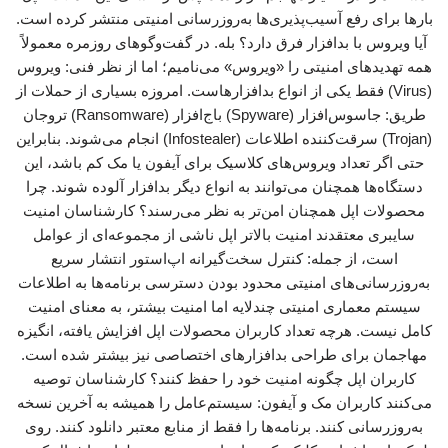
بارها برای رفع آسیب‌پذیری‌ها به‌روزرسانی امنیتی منتشر کرده است.
آیا ویروس با بدافزار فرق دارد؟ بله. در گفت‌وگوهای روزمره معمولاً
همه تهدیدهای امنیتی را «ویروس» می‌نامیم؛ اما از نظر فنی: ویروس
(Virus) فقط یکی از انواع بدافزارهاست. امروزه بسیاری از حملات از
طریق: جاسوس‌افزار (Spyware) باج‌افزار (Ransomware) تروجان
(Trojan) سرقت‌کننده اطلاعات (Infostealer) انجام می‌شوند. بنابراین
حتی اگر تعداد ویروس‌های کلاسیک برای آیفون یا مک کم باشد، این
دستگاه‌ها همچنان می‌توانند به انواع دیگر بدافزار آلوده شوند. چرا
محصولات اپل همچنان امن‌تر به نظر می‌رسند؟ کارشناسان امنیت
سایبری معتقدند امنیت بالاتر اپل ناشی از مجموعه‌ای از عوامل
است، از جمله: کنترل سخت‌گیرانه اپ‌استور انتشار سریع
به‌روزرسانی‌های امنیتی محدود بودن دسترسی برنامه‌ها به اطلاعات
سیستم معماری امنیتی چندلایه اما امنیت بیشتر، به معنای امنیت
کامل نیست. هرچه تعداد کاربران محصولات اپل افزایش یافته، انگیزه
مهاجمان برای طراحی بدافزارهای اختصاصی نیز بیشتر شده است.
کاربران اپل چگونه امنیت خود را حفظ کنند؟ کارشناسان توصیه
می‌کنند کاربران مک و آیفون: سیستم‌عامل را همیشه به آخرین نسخه
به‌روزرسانی کنند. برنامه‌ها را فقط از منابع معتبر دانلود کنند. روی