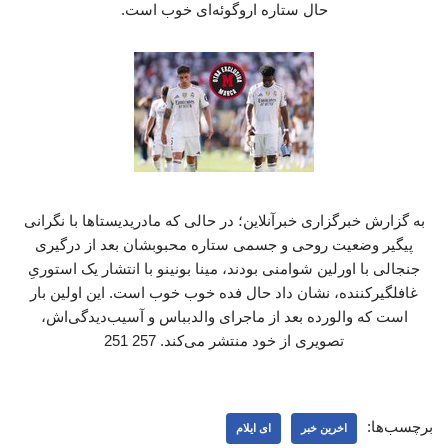
حال ستاره اروگوئه‌ای خوب است.
به گزارش خبرگزاری خبرآنلاین؛ در حالی که مادریدیستاها با نگرانی
پیگیر وضعیت روحی و جسمی ستاره محبوبشان بعد از درگیری
جنجالی با اورلین شوامنی بودند، مینا بونینو با انتشار یک استوریِ
غافلگیرکننده، نشان داد حال فده خوب خوب است. این اولین بار
است که والورده بعد از ماجرای والدبباس و آسیب‌دیدگی‌اش،
تصویری از خود منتشر می‌کند. 257 251
برچسب‌ها:
اخرین خبر
ای ایلام