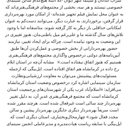
سراب آبدانان و سینما کلهر ایوان -که البته هیچ‌کدام سالن سینمای
خصوصی نیستند و هر سه، بخشی از مجتمع‌های فرهنگی‌هنری‌اند که
به عنوان محل نمایش فیلم تجهیز شده‌اند- از امکان مورد بهره‌برداری
قرار گرفتن، برخوردارند. به عبارت دیگر، می‌توانند دست‌کم به عنوان
امکاناتی حداقلی بار دیگر به کار گرفته شوند. متاسفانه اما با وجود
تلاش‌های سال گذشته ما و علی‌رغم میل باطنی‌مان، هنوز تغییری در
این وضعیت به وجود نیامده است. چراکه برای ایجاد تغییر، نیازمند
حضور بهره‌بردارانی از بخش‌ خصوصی و عمل‌کردن آن‌ها طبق
آیین‌نامه‌های دولتی درخصوص واگذاری مجتمع‌های فرهنگی‌هنری
هستیم که هنوز اتفاق نیفتاده است.» مشابه آن‌چه در استان ایلام
رخ داده در کرمانشاه هم اتفاق افتاده است. ایل‌بیگی که ازجمله
مسئولیت‌های پیشینش می‌توان به معاونت ارزشیابی‌ونظارت
سازمان سینمایی اشاره کرد درخصوص وضعیت استان کرمانشاه
می‌افزاید: «اسلام‌آباد غرب یکی از شهرستان‌های پرجمعیت استان
کرمانشاه است که مجتمع فرهنگی‌هنری غدیرِ آن، به دلیل تغییر
بهره‌بردار چند سالی است غیرفعال شده است. هرچند مقرر شده
است سریعاً بهره‌بردار دیگری جایگزین بهره‌بردار پیشین و سالن
مجدد فعال شود.» چهارمحال‌وبختیاری، استان دیگری است که
ایل‌بیگی با سابقه ریاست هیات‌مدیره و مدیرعاملی انجمن سینمای