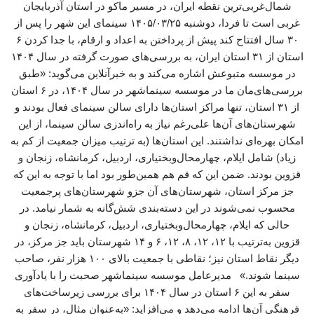
شمال‌غربی‌ترین نقطه ایران، در مسیر ماکو در استان آذربایجان
غربی است تا فردا، دوشنبه ۱۴۰۵/۰۳/۲۵ سینمای این شهر را پس از
۳۰ سال افتتاح کند پیش از پرداختن به اعداد و ارقام، با جدا کردن ۶
استان از ۳۱ استان ایران، به بررسی‌های صورت گرفته در سال ۱۴۰۴
در موسسه متبوعش اشاره می‌کند و به خبرآنلاین می‌گوید: «طبق
بررسی‌های‌مان ما در موسسه سینماشهر در سال ۱۴۰۴، در ۶ استان
از ۳۱ استان، تنها مراکز استان‌ها دارای سالن سینمای فعال بودند و
شهرستان‌های آن‌ها علی‌رغم نیاز به راه‌اندزی سالن سینما، از این
امکان بهره‌ای نداشتند. این استان‌ها (به ترتیب میزان جمعیت از کم به
زیاد) شامل ایلام، چهارمحال‌وبختیاری، اردبیل، کرمانشاه، زنجان و
قزوین بودند. ضمن این که قم هم همین‌طور بود اما با توجه به این که
جز مرکز استان، شهرستان‌های آن جزو شهرستان‌های پرجمعیت
محسوب نمی‌شوند در این دسته‌بندی شش‌گانه به شمار نیامد. در
حالی که ایلام، چهارمحال‌وبختیاری، اردبیل، کرمانشاه، زنجان و
قزوین به‌ترتیب با ۱۲، ۱۲، ۸، ۱۲، ۶ و ۱۴ شهرستان باید جز مرکز، در
دیگر نقاط استان نیز؛ نقاطی با جمعیت بالای ۱۰۰ هزار نفر، صاحب
سینما شوند.» مدیرعامل موسسه سینماشهر صحبت را با یادآوری
سفر به این ۶ استان در سال ۱۴۰۴ برای بررسی زیرساخت‌های
فرهنگی آن‌ها ادامه می‌دهد و می‌افزاید: «به‌عنوان مثال، در سفر به