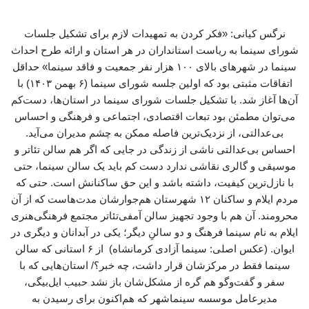
نرگس کیانی: «فکر کردن به تمهیدات لازم برای تشکیل جلسات
شورای سینما به ریاست استانداران در هر استان و ارائه طرح احداث
سینما در شهرهای بالای ۱۰۰ هزار نفر جمعیت و فاقد سینما» حداقل
اتفاقات مثبتی بود که اولین جلسه شورای سینما (۶ بهمن ۱۴۰۳) با
آن‌ها آغاز شد. با تشکیل جلسات شورای سینما در استان‌ها، دست‌کم
می‌توان مطمئن بود تبعات اقتصادی، اجتماعی و فرهنگی و احساس
بی‌عدالتی، از نزدیک‌ترین فاصله ممکن به چشم مدیران می‌آید.
احساس بی‌عدالتی ناشی از زندگی در جایی که اگر هم سالن تئاتر و
موسیقی و گالری نقاشی ندارد دست کم باید یک سالن سینما، حتی
با نازل‌ترین کیفیت، داشته باشد و این حق ساکنانش است. حتی که
مردم ایلام و ساکنان ۱۲ شهرستان هم‌جوارشان مدت‌هاست که از آن
محرومند. آن هم با وجود تجهیز سالن آمفی‌تئاتر مجتمع فرهنگی‌هنری
ایلام به نام سینما فرهنگ و دو سالنِ دیگر؛ یکی در آبدانان و دیگری در
ایوان. (عکس اصلی: سینما آزادی کرمانشاه) از ۶ استانی که سالن
سینما فقط در مرکزشان قرار داشت، چه خبر؟/ استان‌هایی که با
سفر و گفت‌وگو هم گره از مشکل‌شان باز نشد حبیب ایل‌بیگی،
مدیرعامل موسسه سینماشهر که هم‌اکنون برای رسیدن به