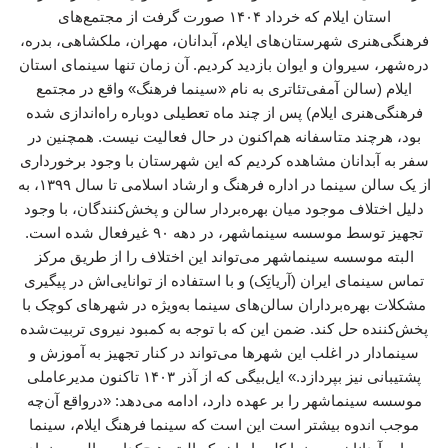
استان ایلام که خرداد ۱۴۰۴ صورت گرفت از مجتمع‌های
فرهنگی‌هنری شهرستان‌های ایلام، آبدانان، مهران، ملکشاهی، بدره،
دره‌شهر، سیروان و ایوان بازدید کردیم. آن زمان تنها سینمای استان
ایلام (سالن آمفی‌تئاتری به نام «سینما فرهنگ» واقع در مجتمع
فرهنگی‌هنری ایلام) پس از چند ماه تعطیلی دوباره راه‌اندازی شده
بود، هرچند متاسفانه هم‌اکنون در حال فعالیت نیست. همچنین در
سفر به آبدانان مشاهده کردیم که این شهرستان با وجود برخورداری
از یک سالن سینما در اداره فرهنگ و ارشاد اسلامی تا سال ۱۳۹۹، به
دلیل اختلاف موجود میان بهره‌بردار سالن و پخش‌کنندگان، با وجود
تجهیز توسط موسسه سینماشهر، در دهه ۹۰ غیرفعال شده است.
البته موسسه سینماشهر می‌تواند این اختلاف را از طریق مرکز
تماس سینمای ایران (آریاتِک) و با استفاده از توانایی‌اش در پیگیری
مشکلات بهره‌برداران سالن‌های سینما به‌ویژه در شهرهای کوچک با
پ‍خش‌کننده حل کند. ضمن این که با توجه به کمبود نیروی تربیت‌شده
سینمادار در اغلب این شهرها می‌تواند در کنار تجهیز به آموزش و
پشتیبانی نیز بپردازد.» ایل‌بیگی که از آذر ۱۴۰۳ تاکنون مدیرعاملی
موسسه سینماشهر را بر عهده دارد، ادامه می‌دهد: «درواقع آن‌چه
موجب اندوه بیشتر است این است که سینما فرهنگ ایلام، سینما