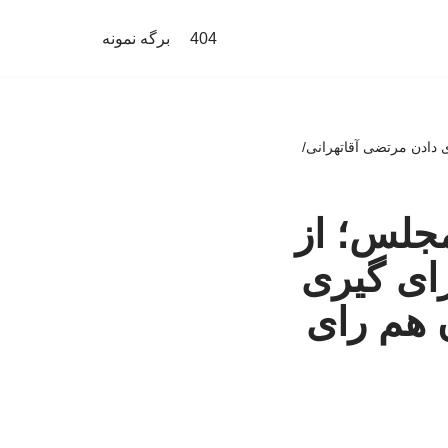
404
برگه نمونه
ی دادن مرتضی آقاتهرانی/
مجلس؛ از
رای گیری
 هم رای