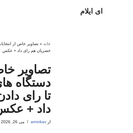
ای ایلام
پرش
به
محتوا
خانه
»
تصاویر خاص از انتخابا
خضریان هم رای داد + عکس
تصاویر خاص
دستگاه های
تا رای داد
داد + عکس
از
aminkav
می 26, 2026