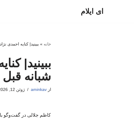
ای ایلام
پرش
به
محتوا
خانه
»
ببینید| کنایه احمدی نژا
ببینید| کنا
شبانه قبل 
از
aminkav
ژوئن 12, 2026
کاظم جلالی در گفت‌وگو با