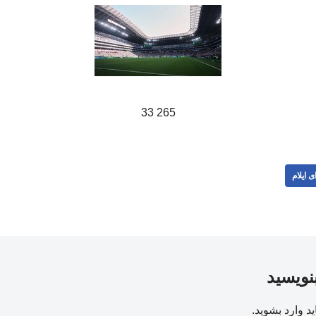
265 33
ی ایلام
بنویسید
ید
وارد بشوید
.