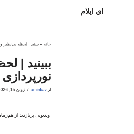
ای ایلام
پرش
به
محتوا
خانه
»
ببینید | لحظه بی‌نظیر
ببینید | لح
نورپردازی
از
aminkav
ژوئن 15, 2026
ویدیویی پربازدید از هم‌ز