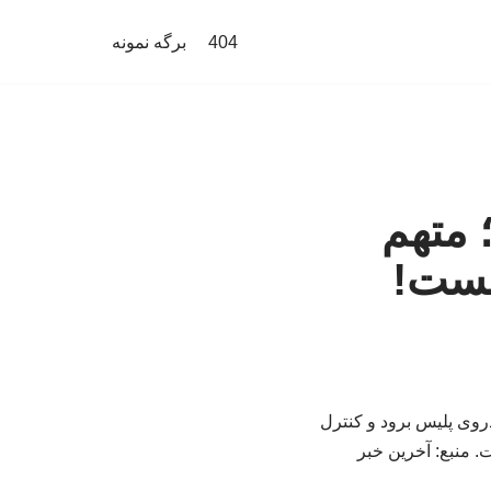
404
برگه نمونه
؛ متهم
شست!
روی پلیس برود و کنترل
. منبع: آخرین خبر