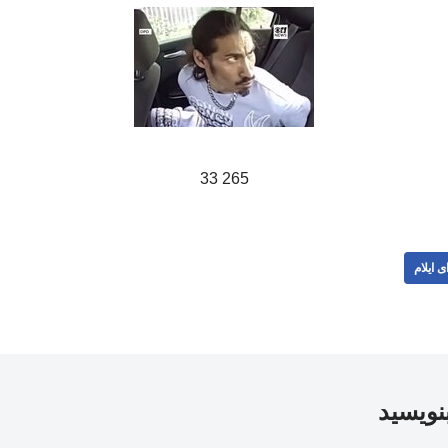
265 33
ی ایلام
بنویسید