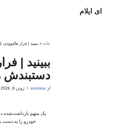
ای ایلام
پرش
به
محتوا
خانه
»
ببینید | فرار هالیوود
ببینید | فر
دستبندش ر
از
aminkav
ژوئن 8, 2026
یک متهم بازداشت‌شده در
خودرو را به دست بگ