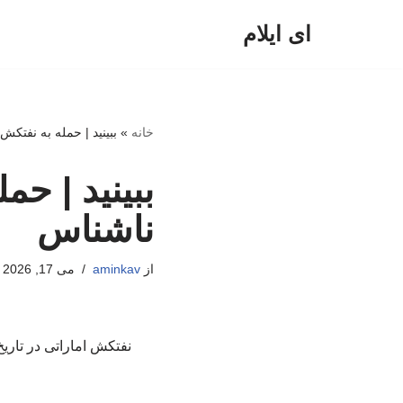
ای ایلام
پرش
به
محتوا
خانه
»
ببینید | حمله به نفتک
ببینید | ح
ناشناس
از
aminkav
می 17, 2026