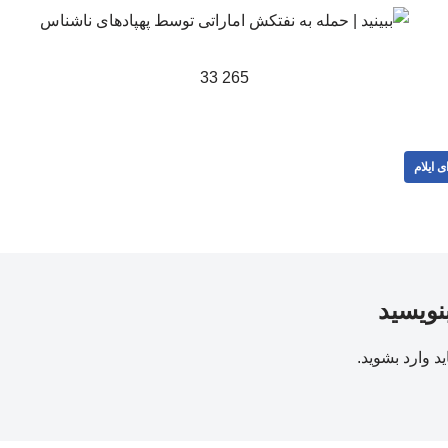
265 33
ی ایلام
بنویسید
ید
وارد بشوید
.