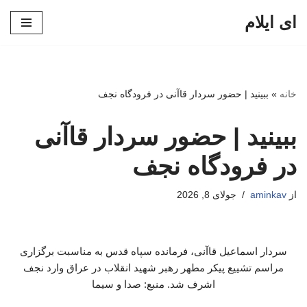
ای ایلام
پرش
به
محتوا
خانه
»
ببینید | حضور سردار قاآنی در فرودگاه نجف
ببینید | حضور سردار قاآنی
در فرودگاه نجف
از
aminkav
جولای 8, 2026
سردار اسماعیل قاآنی، فرمانده سپاه قدس به مناسبت برگزاری
مراسم تشییع پیکر مطهر رهبر شهید انقلاب در عراق وارد نجف
اشرف شد. منبع: صدا و سیما