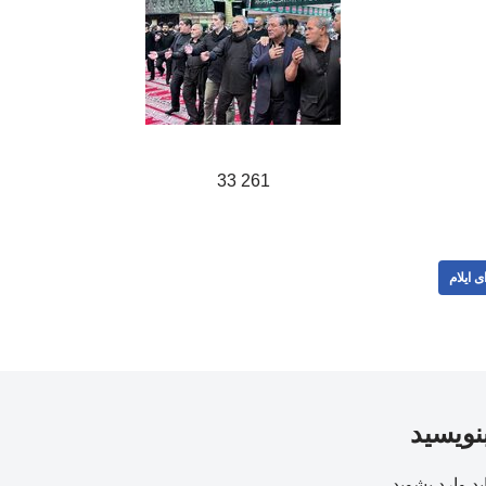
261 33
ی ایلام
بنویسید
ید
وارد بشوید
.