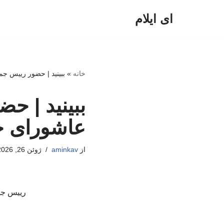
ای ایلام
پرش
به
محتوا
خانه
»
ببینید | حضور رییس ج
ببینید | ح
عاشورای ح
از
aminkav
ژوئن 26, 2026
رییس جم