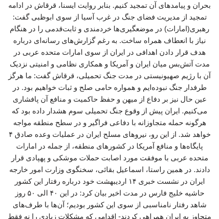
بحران و پیامدهای آن تمجید کنیم. بنابر روایت ایسنا، قرقاش در ادامه
تمجید از مدیریت فضای جنگ در غرب آسیا از سوی ابوظبی گفت:
رهبری(امارات) در موضعگیری‌ها خردمندی و ثابت‌قدمی را در هنگام
نیاز با انعطاف همراه ساخت. به رغم گزارش‌های رسانه‌ای درباره
هدف قرار دادن اهدافی در ایران از سوی امارات متحده عربی در
مدت آتش‌بس میان ایران و آمریکا و همکاری نظامی و امنیتی نزدیک
آن با رژیم صهیونیستی در مدت جنگ تحمیلی، قرقاش گفت: ما هرگز
طرفدار جنگ نبوده‌ایم و همواره حامی صلح و ثبات خواهیم بود. در
عین حال نیز بر دفاع از میهن و حفظ حاکمیت و منافع آن پافشاری
می‌کنیم. ایران پیش از وقوع جنگ تحمیلی سوم هشدار داده بود که
هرگونه حمله متجاوزانه با دفاعی فراگیر و در سطح منطقه مواجه
خواهد شد. از این رو، نیروهای مسلح ایران در عملیات وعده صادق ۴
پایگاه‌ها و منافع آمریکا در کشورهای منطقه، از جمله در امارات
متحده عربی با موفقت مورد اصابت حملات موشکی و پهپادی قرار
دادند. در همین راستا، اسماعیل بقائی، سخنگوی وزارت امور خارجه
ایران در نشست خبری ۱۴ اردیبهشت خود درباره رفتار این کشور
حاشیه خلیج فارس در مدت اخیر بیان کرد: در این ۴۰ الی ۵۰ روز
شاهد رفتار نامناسبی از سوی این کشور بودیم؛ آن‌ها با طرف‌های
متجاوز به ایران همراهی کردند- اقدامی که مشکلات زیادی را نه فقط