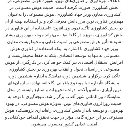
با هدف بهره‌گیری از فناوری‌های نوین، به‌ویژه هوش مصنوعی، در
بخش کشاورزی صورت گرفته است. اهمیت هوش مصنوعی در
کشاورزی معاون وزیر جهاد کشاورزی، هوش مصنوعی را به‌عنوان
مهم‌ترین فناوری نوین مرز دانش معرفی کرد و بر استفاده بهینه از آن
در بخش کشاورزی تأکید نمود. وی افزود: «استفاده از این فناوری در
بخش کشاورزی، به‌ویژه در گلخانه‌ها، می‌تواند موجب بهره‌وری بیشتر
شود.» تأثیر هوش مصنوعی بر امنیت غذایی و محیط‌زیست معاون
وزیر جهاد کشاورزی با اشاره به اینکه استفاده از فناوری هوش
مصنوعی نه تنها به توسعه اقتصادی، بلکه به حفظ محیط‌زیست و
افزایش استقلال اقتصادی نیز کمک خواهد کرد، بر بکارگیری از هوش
مصنوعی در راستای تحول و انقلاب بهره‌وری در بخش کشاورزی
تأکید کرد. برگزاری ششمین دوره نمایشگاه آیفارم ششمین دوره
نمایشگاه «آیفارم» با موضوع باغبانی، گلخانه، نهاده، سازمان‌های
نوین آبیاری، ماشین‌آلات، ادوات، تجهیزات و صنایع وابسته در محل
نمایشگاه بین‌المللی شهر آفتاب برگزار شد. نتیجه‌گیری با توجه به
اهمیت روزافزون فناوری‌های نوین، به‌ویژه هوش مصنوعی، در بهبود
بهره‌وری و توسعه پایدار بخش کشاورزی، راه‌اندازی پژوهشکده هوش
مصنوعی در این حوزه گامی مؤثر در جهت تحقق اهداف خودکفایی و
امنیت غذایی کشور محسوب می‌شود.