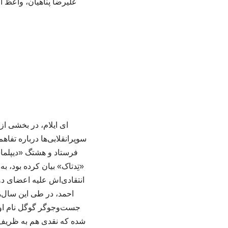
علیرضا پناهیان، واعظ ا
ای ایلام، در بخشی ا
سوپرانقلابی‌ها درباره تف
فرستاد و هشتگ «دیپلماس
«تِدتاک» بیان کرده بود، ب
انتقادی‌اش علیه اعضای د
احمد، در طی این سال‌ه
جست‌وجوگر گوگل نام او ر
شده که نقدی هم به ظریف 