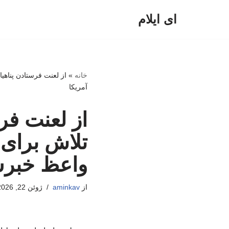
ای ایلام
پرش
به
محتوا
خانه
»
از لعنت فرستادن پناهی
آمریکا
از لعنت فر
تلاش برای 
واعظ خبرسا
از
aminkav
ژوئن 22, 2026