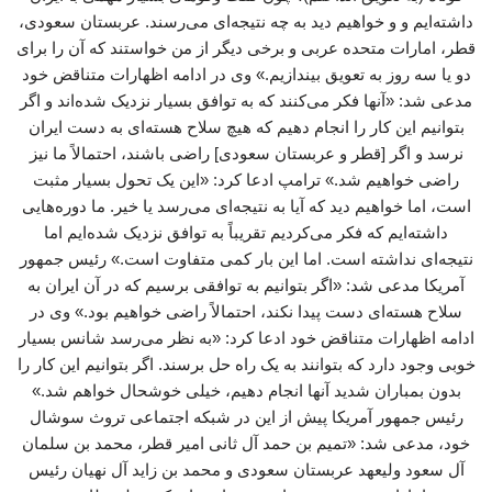
داشته‌ایم و و خواهیم دید به چه نتیجه‌ای می‌رسند. عربستان سعودی،
قطر، امارات متحده عربی و برخی دیگر از من خواستند که آن را برای
دو یا سه روز به تعویق بیندازیم.» وی در ادامه اظهارات متناقض خود
مدعی شد: «آنها فکر می‌کنند که به توافق بسیار نزدیک شده‌اند و اگر
بتوانیم این کار را انجام دهیم که هیچ سلاح هسته‌ای به دست ایران
نرسد و اگر [قطر و عربستان سعودی] راضی باشند، احتمالاً ما نیز
راضی خواهیم شد.» ترامپ ادعا کرد: «این یک تحول بسیار مثبت
است، اما خواهیم دید که آیا به نتیجه‌ای می‌رسد یا خیر. ما دوره‌هایی
داشته‌ایم که فکر می‌کردیم تقریباً به توافق نزدیک شده‌ایم اما
نتیجه‌ای نداشته است. اما این بار کمی متفاوت است.» رئیس جمهور
آمریکا مدعی شد: «اگر بتوانیم به توافقی برسیم که در آن ایران به
سلاح هسته‌ای دست پیدا نکند، احتمالاً راضی خواهیم بود.» وی در
ادامه اظهارات متناقض خود ادعا کرد: «به نظر می‌رسد شانس بسیار
خوبی وجود دارد که بتوانند به یک راه‌ حل برسند. اگر بتوانیم این کار را
بدون بمباران شدید آنها انجام دهیم، خیلی خوشحال خواهم شد.»
رئیس جمهور آمریکا پیش از این در شبکه اجتماعی تروث سوشال
خود، مدعی شد: «تمیم بن حمد آل ثانی امیر قطر، محمد بن سلمان
آل سعود ولیعهد عربستان سعودی و محمد بن زاید آل نهیان رئیس