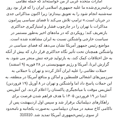
امارات متحده عربی از من خواسته‌اند که حمله نظامی
برنامه‌ریزی‌شده ما علیه جمهوری اسلامی ایران را که قرار بود روز
سه‌شنبه انجام شود را به تعویق بیندازم؛ زیرا اکنون مذاکراتی جدی
در جریان است.» ترامپ تلاش می‌کند تا فضای سیاسی پیرامون
مذاکرات با تهران را در چارچوب فشار و امتیازگیری حداکثری
بازتعریف کند؛ رویکردی که در ماه‌های اخیر به‌طور مستمر در
سیاست خارجی واشنگتن نسبت به ایران مشاهده شده است.
مواضع رئیس جمهور آمریکا نشان می‌دهد که فضای سیاسی در
واشنگتن همچنان تحت تأثیر نگاه حداکثری قرار دارد که بیش از آنکه
به حل اختلافات کمک کند، به بازتولید چرخه تنش منجر می شود. به
گزارش ایرنا، آمریکا و رژیم صهیونیستی در ۲۸ فوریه (۹ اسفند)
حملات نظامی را علیه ایران آغاز کردند و تهران با حملاتی به
سرزمین‌های اشغالی فلسطین و اماکن و منافع آمریکا در منطقه، به
این حملات پاسخ داد اما واشنگتن و تهران در ۸ آوریل (۱۹ فروردین)
آتش‌بس موقت با میانجیگری پاکستان را اعلام کردند. این آتش‌بس
ابتدا در ۱۹ فروردین ۱۴۰۵ با هدف فراهم شدن فرصت برای
راهکارهای دیپلماتیک برقرار شد و سپس اول اردیبهشت پس از
ناکامی کاخ سفید در میدان دیپلماسی، به‌صورت یکجانبه و نامحدود
از سوی رئیس‌جمهوری آمریکا تمدید شد. 310310